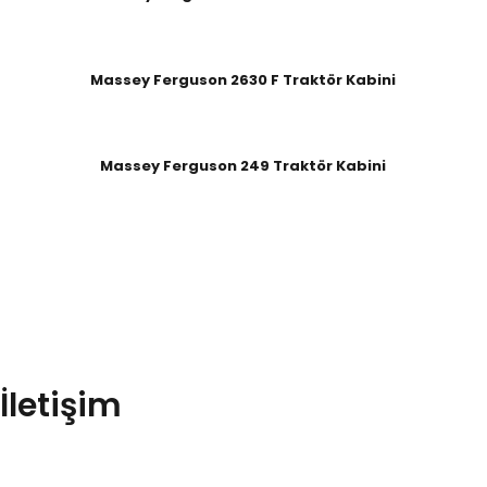
Massey Ferguson 2630 F Traktör Kabini
Massey Ferguson 249 Traktör Kabini
Dağcılar Kabin Merzifon/Amasya’dan Organize Sanayi
Bölgesinden Tüm Türkiye’ye Hizmet Veren Yerel Köklü Bir Kuruluş
Olup Her Geçen Gün Kendini Geliştirmeye, Yenileme
Amaçlamıştır
İletişim
Organize Sanayi Bölgesi, 05300