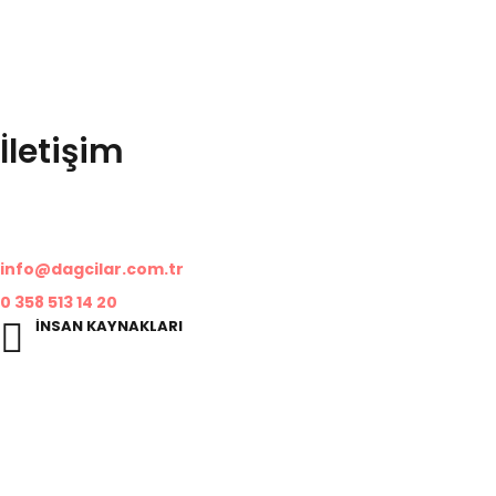
Bölgesinden Tüm Türkiye’ye Hizmet Veren Yerel Köklü Bir Kuruluş
Olup Her Geçen Gün Kendini Geliştirmeye, Yenileme
Amaçlamıştır
İletişim
Organize Sanayi Bölgesi, 05300
Merzifon/Amasya
info@dagcilar.com.tr
0 358 513 14 20
İNSAN KAYNAKLARI
ik@dagcilar.com.tr
© Telif Hakkı 2024, Tüm Hakları Saklıdır |
Duo® e-Ajans
Gizlilik politikası
Kvkk & Aydınlatma Metni