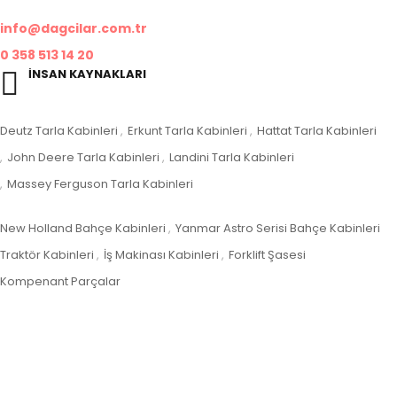
Merzifon/Amasya
info@dagcilar.com.tr
0 358 513 14 20
İNSAN KAYNAKLARI
ik@dagcilar.com.tr
Kurumsal
Deutz Tarla Kabinleri
Erkunt Tarla Kabinleri
Hattat Tarla Kabinleri
John Deere Tarla Kabinleri
Landini Tarla Kabinleri
Massey Ferguson Tarla Kabinleri
Hızlı Menü
New Holland Bahçe Kabinleri
Yanmar Astro Serisi Bahçe Kabinleri
Traktör Kabinleri
İş Makinası Kabinleri
Forklift Şasesi
Kompenant Parçalar
© Telif Hakkı 2024, Tüm Hakları Saklıdır |
Duo® e-Ajans
Gizlilik politikası
Kvkk & Aydınlatma Metni
Dağcılar Kabin Merzifon/Amasya’dan Organize Sanayi