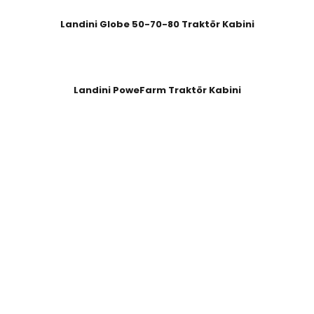
Landini Globe 50-70-80 Traktör Kabini
Landini PoweFarm Traktör Kabini
n Tüm Türkiye’ye Hizmet Veren Yerel Köklü Bir Kuruluş Olup Her