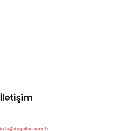
Dağcılar Kabin Merzifon/Amasya’dan Organize Sanayi Bölgesinde
İletişim
Organize Sanayi Bölgesi, 05300
Merzifon/Amasya
info@dagcilar.com.tr