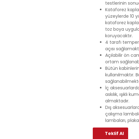
testlerinin sonu
Kataforez kapla
yüzeylerde 10 y
kataforez kaplam
toz boya uygula
koruyacaktır.
4 tarafı temper
açısı sağlamakt
Açılabilir ön c
ortam sağlanabil
Bütün kabinlerim
kullanılmaktır. 
sağlanabilmekte
İç aksesuarlarda
askılık, ışıklı 
almaktadır.
Dış aksesuarlar
çalışma lambala
lambaları, plaka
Teklif Al