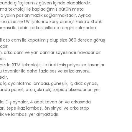
cunda çiftçilerimiz güven içinde olacaklardır.
ma teknoloji ile kapladığımız bütün metal
ıla yakın paslanmazlık sağlanmaktadır. Ayrıca
a üzerine UV ışınlarına karşı dirençli Elektro Statik
ması ile kabin karkası yıllarca rengini solmadan
li oto cam ile kapatılmış olup size 360 derece görüş
adır.
am, arka cam ve yan camlar sayesinde havadar bir
ir.
izde RTM teknolojisi ile üretilmiş polyester tavanlar
Bu tavanlar ile daha fazla ses ve ısı izolasyonu
dir.
; İç aydınlatma lambası, güneşlik, İç dikiz aynası,
kumanda paneli, oto çakmak, torpido aksesuarları yer
da; Dış aynalar, 4 adet tavan ön ve arkasında
rı, tepe ikaz lambası, ön sinyal ve arka stop
lık ve lambası yer almaktadır.