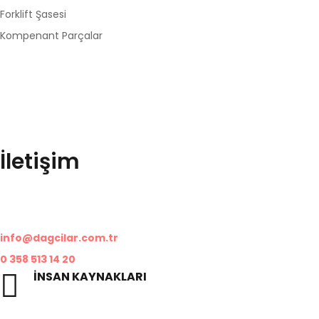
Forklift Şasesi
Kompenant Parçalar
© Telif Hakkı 2024, Tüm Hakları Saklıdır |
Duo® e-Ajans
Dağcılar Kabin Merzifon/Amasya’dan Organize Sanayi Bölgesinde
İletişim
Organize Sanayi Bölgesi, 05300
Merzifon/Amasya
info@dagcilar.com.tr
0 358 513 14 20
İNSAN KAYNAKLARI
ik@dagcilar.com.tr