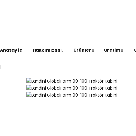
0 358 513 14 20
info@dagcilarkabin.com
Anasayfa
Hakkımızda
Ürünler
Üretim
K