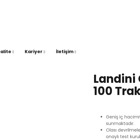
alite
Kariyer
İletişim
Landini
100 Trak
Geniş iç hacimiy
sunmaktadır.
Olası devrilmel
onaylı test kuru