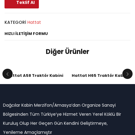
Teklif Al
KATEGORI
Hattat
HIZLI İLETIŞIM FORMU
Diğer Ürünler
Hattat A58 Traktör Kabini
Hattat H65 Traktör Kabini
Dağcılar Kabin Merzifon/Amasya’dan Organize Sanayi
Bölgesinden Tüm Türkiye’ye Hizmet Veren Yerel Köklü Bir
Kuruluş Olup Her Geçen Gün Kendini Geliştirmeye,
Yenileme Amaçlamıştır