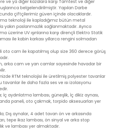
ere ve ya diğer kazalara karşı Tamtest ve diğer
luşlarınca belgelendirilmiştir. Yapılan Darbe
cunda çiftçilerimiz güven içinde olacaklardır.
ma teknoloji ile kapladığımız bütün metal
ıla yakın paslanmazlık sağlanmaktadır. Ayrıca
a üzerine UV ışınlarına karşı dirençli Elektro Statik
ması ile kabin karkası yıllarca rengini solmadan
li oto cam ile kapatılmış olup size 360 derece görüş
adır.
am, arka cam ve yan camlar sayesinde havadar bir
ir.
izde RTM teknolojisi ile üretilmiş polyester tavanlar
Bu tavanlar ile daha fazla ses ve ısı izolasyonu
dir.
; İç aydınlatma lambası, güneşlik, İç dikiz aynası,
kumanda paneli, oto çakmak, torpido aksesuarları yer
da; Dış aynalar, 4 adet tavan ön ve arkasında
rı, tepe ikaz lambası, ön sinyal ve arka stop
lık ve lambası yer almaktadır.