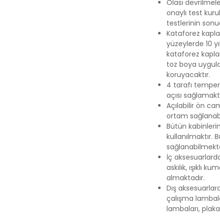
Olası devrilmel
onaylı test kuru
testlerinin sonu
Kataforez kapla
yüzeylerde 10 y
kataforez kaplam
toz boya uygula
koruyacaktır.
4 tarafı temper
açısı sağlamakt
Açılabilir ön c
ortam sağlanabil
Bütün kabinlerim
kullanılmaktır. 
sağlanabilmekte
İç aksesuarlarda
askılık, ışıklı 
almaktadır.
Dış aksesuarlar
çalışma lambala
lambaları, plaka