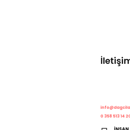
İletişi
Dağcılar Kabin
Organize Sanay
Merzifon/Amasya’dan
05300
Organize Sanayi Bölgesinden
Merzifon/Ama
Tüm Türkiye’ye Hizmet
info@dagcila
Veren Yerel Köklü Bir Kuruluş
0 358 513 14 2
Olup Her Geçen Gün Kendini
Geliştirmeye, Yenileme
İNSAN