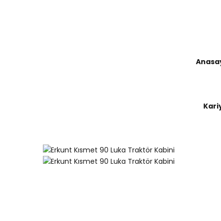
0 358 513 14 20
info@dagcilarkabin.c
Anasa
Kari