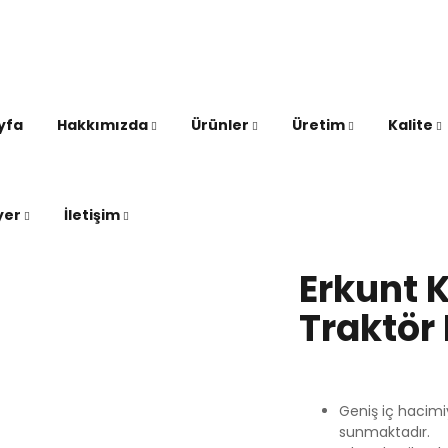
om
yfa
Hakkımızda
Ürünler
Üretim
Kalite
yer
İletişim
Erkunt 
Traktör
Geniş iç hacimiy
sunmaktadır.